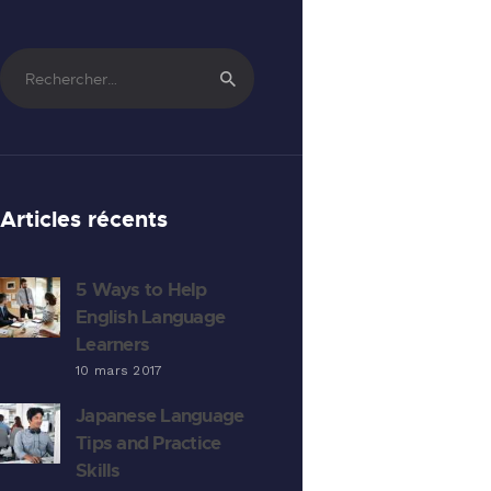
Rechercher :
Articles récents
5 Ways to Help
English Language
Learners
10 mars 2017
Japanese Language
Tips and Practice
Skills