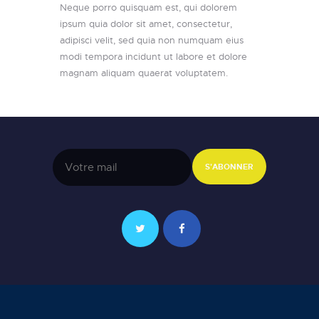
Neque porro quisquam est, qui dolorem
ipsum quia dolor sit amet, consectetur,
adipisci velit, sed quia non numquam eius
modi tempora incidunt ut labore et dolore
magnam aliquam quaerat voluptatem.