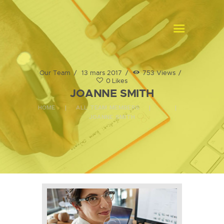
MASTERS TRADUCTION GABON
Traduction assermentée
Our Team
13 mars 2017
753
Views
ACCUEIL
0
Likes
JOANNE SMITH
A PROPOS
HOME
ALL TEAM MEMBERS
...
NOS SERVICES
JOANNE SMITH
CONTACTS