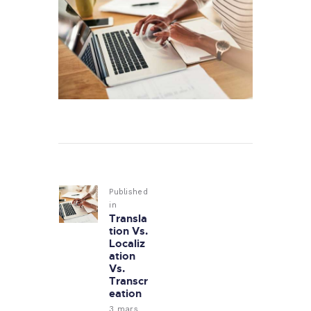
Navigation
de
Published
l’article
in
Previous
Transla
post:
tion Vs.
Localiz
ation
Vs.
Transcr
eation
3 mars